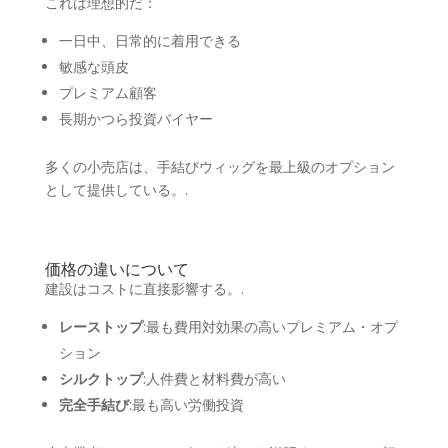
これは理想的だ：
一日中、日常的に着用できる
敏感な頭皮
プレミアム顧客
長期かつら投資バイヤー
多くの小売店は、手結びウィッグを最上級のオプション
として提供している。.
価格の違いについて
建設はコストに直接影響する。.
レーストップ
:最も費用対効果の高いプレミアム・オプ
ション
シルクトップ
:人件費と材料費が高い
完全手結び
:最も高い労働投資