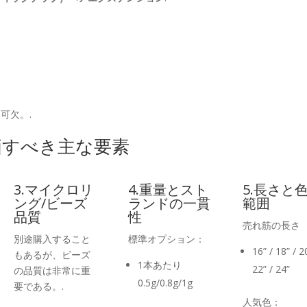
可欠。.
価すべき主な要素
3.マイクロリ
4.重量とスト
5.長さと
ング/ビーズ
ランドの一貫
範囲
品質
性
売れ筋の長さ
別途購入すること
標準オプション：
16” / 18” / 2
もあるが、ビーズ
1本あたり
22” / 24”
の品質は非常に重
0.5g/0.8g/1g
要である。.
人気色：