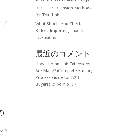
Best Hair Extension Methods
for Thin Hair
ーズ
What Should You Check
Before Importing Tape-In
Extensions
最近のコメント
How Human Hair Extensions
Are Made? (Complete Factory
Process Guide for B2B
Buyers)
に
pornip
より
の
ショ