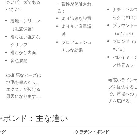
良いビーズである
一貫性が保証され
べきだ：
ナチュラル
る：
ック（#1B
より迅速な設置
裏地：シリコン
ブラウント
より良い音量調
（毛髪保護）
（#2 / #4）
整
滑らない強力な
ブロンド（#6
プロフェッショ
グリップ
#613）
ナルな結果
滑らかな内面
バレイヤー
多色展開
／根元カラ
👉粗悪なビーズは
幅広いライン
地毛を傷めたり、
プを提供する
エクステが抜ける
で、市場への
原因になります。.
チを広げる。.
ンボンド：主な違い
ング
ケラチン・ボンド