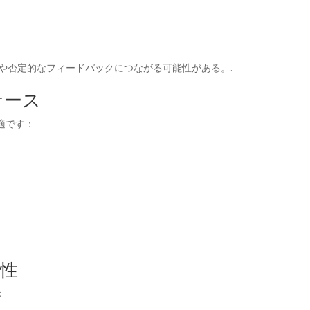
や否定的なフィードバックにつながる可能性がある。.
ケース
適です：
能性
：