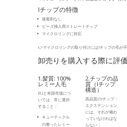
Iチップの特徴
接着剤なし
ビーズ挿入用ストレートチップ
マイクロリングに対応
👉マイクロリングの取り付けにはIチップの毛が不
卸売りを購入する際に評
1.髪質: 100%
2.チップの品
レミー人毛
質（Iチップ
構造）
EUと米国市場につ
高品質のIチップ・
いては、常に選択
エクステンション
すること：
には、それが備わ
キューティクル
っていなければな
の整ったレミー
らない：