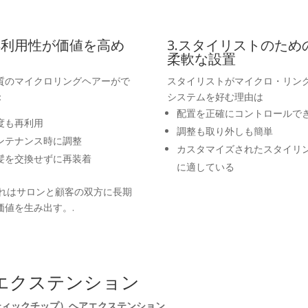
.再利用性が価値を高め
3.スタイリストのため
柔軟な設置
質のマイクロリングヘアーがで
スタイリストがマイクロ・リン
：
システムを好む理由は
配置を正確にコントロールで
度も再利用
調整も取り外しも簡単
ンテナンス時に調整
カスタマイズされたスタイリ
髪を交換せずに再装着
に適している
これはサロンと顧客の双方に長期
価値を生み出す。.
エクステンション
ティックチップ）ヘアエクステンション
.