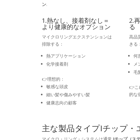
ン
.
1.熱なし、接着剤なし＝
2
より健康的なオプション
る
マイクロリングエクステンションは
高品
排除する：
きる
熱アプリケーション
何
化学接着剤
メ
毛
👉理想的：
敏感な頭皮
👉
的な
細い髪や傷みやすい髪
健康志向の顧客
主な製品タイプIチップ・
マイクロ・リング・システムは通常
Iチップ（ス