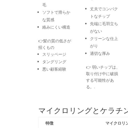
毛
丈夫でコンパク
ソフトで滑らか
トなチップ
な質感
先端に毛羽立ち
絡みにくい構造
がない
クリーンな仕上
👉髪の質の低さが
がり
招くもの
適切な厚み
スリッページ
タングリング
👉 弱いチップは、
悪い顧客経験
取り付け中に破損
する可能性があ
る。.
マイクロリングとケラチ
特徴
マイクロリ