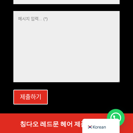
Polish
Danish
Swedish
Dutch
Italian
Japanese
German
Spanish
제출하기
French
Russian
English
칭다오 레드문 헤어 제품 유한공사
Korean