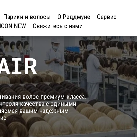
Парики и волосы
О Реддмуне
Сервис
OON NEW
Свяжитесь с нами
AIR
щивания волос премиум-класса.
нтроля качества с едиными
являемся вашим надежным
ие.