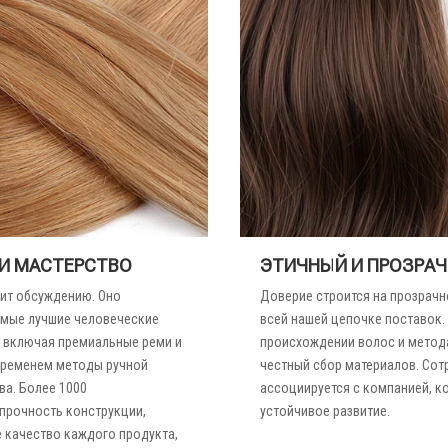
И МАСТЕРСТВО
ЭТИЧНЫЙ И ПРОЗРА
жит обсуждению. Оно
Доверие строится на прозрачн
самые лучшие человеческие
всей нашей цепочке поставок
, включая премиальные реми и
происхождении волос и метода
временем методы ручной
честный сбор материалов. Сот
ва. Более 1000
ассоциируется с компанией, к
прочность конструкции,
устойчивое развитие.
 качество каждого продукта,