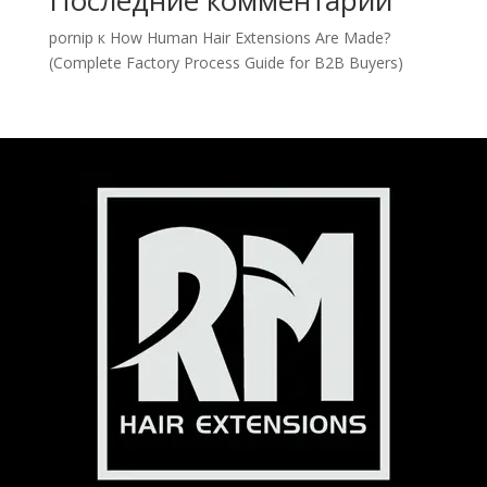
Последние комментарии
pornip
к
How Human Hair Extensions Are Made?
(Complete Factory Process Guide for B2B Buyers)