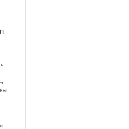
en
n:
ert
eßen
en.