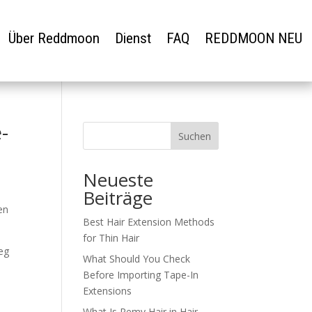
Über Reddmoon
Dienst
FAQ
REDDMOON NEU
-
Suchen
Neueste
Beiträge
en
Best Hair Extension Methods
for Thin Hair
eg
What Should You Check
Before Importing Tape-In
Extensions
What Is Remy Hair in Hair