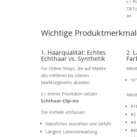
👉 Pl
TikTo
an.
Wichtige Produktmerkmale,
1. Haarqualität: Echtes
2. 
Echthaar vs. Synthetik
Far
Für Online-Shops, die auf Märkte
Meist
des mittleren bis oberen
16”
Marktsegments abzielen:
👉 Immer Prioritäten setzen
Meist
Echthaar-Clip-ins
#1B
Die Vorteile umfassen:
#2
#4 
Natürliches Aussehen und Gefühl
#60
Längere Lebenserwartung