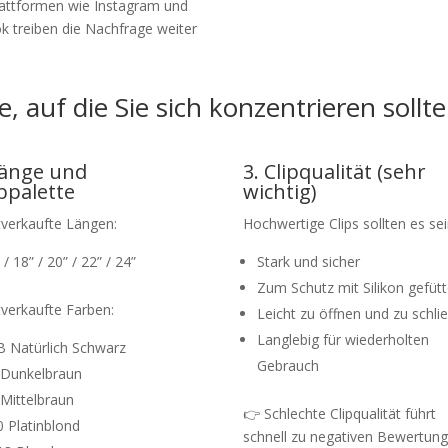
attformen wie Instagram und
k treiben die Nachfrage weiter
 auf die Sie sich konzentrieren sollt
Länge und
3. Clipqualität (sehr
bpalette
wichtig)
verkaufte Längen:
Hochwertige Clips sollten es sei
 / 18” / 20” / 22” / 24”
Stark und sicher
Zum Schutz mit Silikon gefütt
verkaufte Farben:
Leicht zu öffnen und zu schli
Langlebig für wiederholten
 Natürlich Schwarz
Gebrauch
 Dunkelbraun
Mittelbraun
👉 Schlechte Clipqualität führt
 Platinblond
schnell zu negativen Bewertung