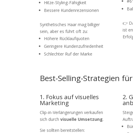
#6
Hitze-Styling-Fähigkeit
Ba
Bessere Kundenrezensionen
👉 D
Synthetisches Haar mag billiger
ist e
sein, aber es führt oft zu:
Erfolg
Höhere Rücklaufquoten
Geringere Kundenzufriedenheit
Schlechter Ruf der Marke
Best-Selling-Strategien fü
1. Fokus auf visuelles
2. 
Marketing
anb
Clip-in-Verlängerungen verkaufen
Steig
sich durch
visuelle Umsetzung
.
Auftr
Bü
Sie sollten bereitstellen: