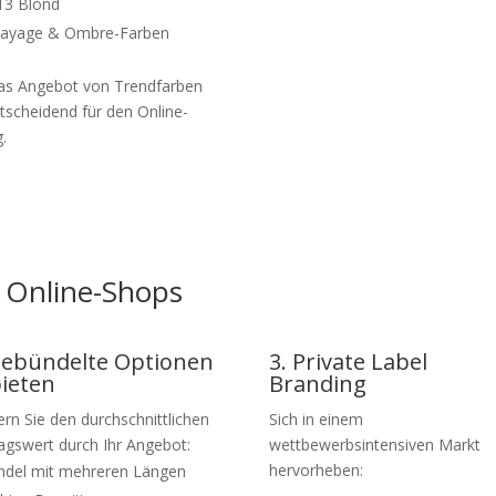
13 Blond
layage & Ombre-Farben
as Angebot von Trendfarben
ntscheidend für den Online-
.
r Online-Shops
Gebündelte Optionen
3. Private Label
ieten
Branding
ern Sie den durchschnittlichen
Sich in einem
agswert durch Ihr Angebot:
wettbewerbsintensiven Markt
hervorheben:
ndel mit mehreren Längen