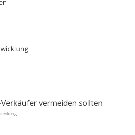
ten
twicklung
e-Verkäufer vermeiden sollten
nsenkung