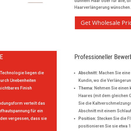
dünnem Haar oder für alle, d
Haarverlängerung wünschen.
Get Wholesale Pri
E
Professioneller Bewer
Technologie liegen die
Abschnitt:
Machen Sie eine 
durch Unebenheiten
Kundin, wo die Verlängerun
ichtbares Finish
Thema:
Nehmen Sie einen kl
Haares (mit dem gleichen 
indungsform verteilt das
Sie die Kaltverschmelzung
pfhautspannung für ein
Abschnitt mit einem Schlau
rden vergessen, dass sie
Position:
Stecken Sie die F
positionieren Sie sie etwa 