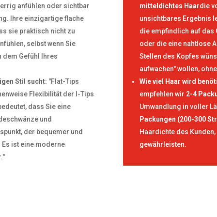
errig anfühlen oder sichtbar
mitteldichtes Haar
die v
ng. Ihre einzigartige flache
unsichtbares Ergebnis le
s sie praktisch nicht zu
die empfindlich auf das 
fühlen, selbst wenn Sie
oder die eine nahtlose 
n dem Gefühl Ihres
Stellen des Kopfes wünsc
aufwachen" wollen, ohne
gen Stil sucht:
"Flat-Tips
Wie viel Haar wird benöt
enweise Flexibilität der I-Tips
empfehlen wir
2-4 Pack
bedeutet, dass Sie eine
Umwandlung in voller L
rdeschwänze und
Packungen (200-300 St
ngspunkt, der bequemer und
Haardichte des Kunden,
. Es ist eine moderne
gewährleisten.
."