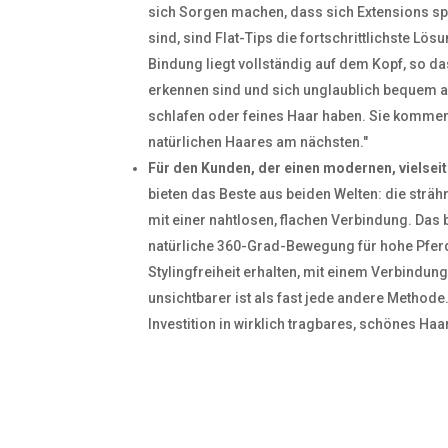
sich Sorgen machen, dass sich Extensions sp
sind, sind Flat-Tips die fortschrittlichste Lösu
Bindung liegt vollständig auf dem Kopf, so das
erkennen sind und sich unglaublich bequem an
schlafen oder feines Haar haben. Sie komme
natürlichen Haares am nächsten."
Für den Kunden, der einen modernen, vielseiti
bieten das Beste aus beiden Welten: die strähn
mit einer nahtlosen, flachen Verbindung. Das 
natürliche 360-Grad-Bewegung für hohe Pfe
Stylingfreiheit erhalten, mit einem Verbindu
unsichtbarer ist als fast jede andere Methode
Investition in wirklich tragbares, schönes Haar