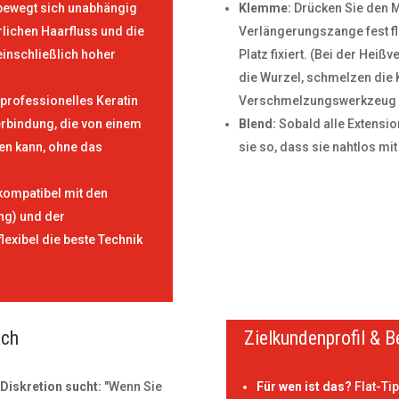
bewegt sich unabhängig
Klemme:
Drücken Sie den M
lichen Haarfluss und die
Verlängerungszange fest fl
 einschließlich hoher
Platz fixiert. (Bei der Hei
die Wurzel, schmelzen die 
professionelles Keratin
Verschmelzungswerkzeug und
erbindung, die von einem
Blend:
Sobald alle Extensio
rden kann, ohne das
sie so, dass sie nahtlos m
kompatibel mit den
ng) und der
lexibel die beste Technik
äch
Zielkundenprofil & B
Diskretion sucht:
"Wenn Sie
Für wen ist das?
Flat-Tip