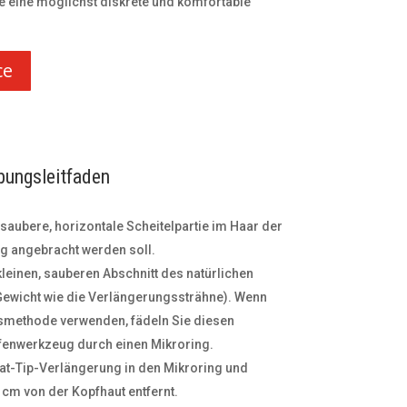
ie eine möglichst diskrete und komfortable
ce
bungsleitfaden
saubere, horizontale Scheitelpartie im Haar der
g angebracht werden soll.
einen, sauberen Abschnitt des natürlichen
Gewicht wie die Verlängerungssträhne). Wenn
smethode verwenden, fädeln Sie diesen
fenwerkzeug durch einen Mikroring.
lat-Tip-Verlängerung in den Mikroring und
1 cm von der Kopfhaut entfernt.