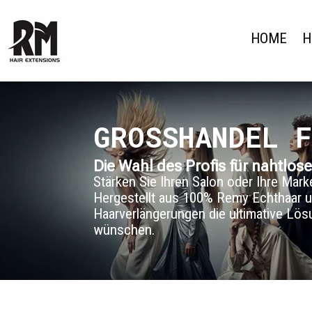
HOME
H
GROSSHANDEL F
Die Wahl des Profis für nahtlo
Stärken Sie Ihren Salon oder Ihre Mar
Hergestellt aus 100% Remy Echthaar u
Haarverlängerungen die ultimative Lös
wünschen.