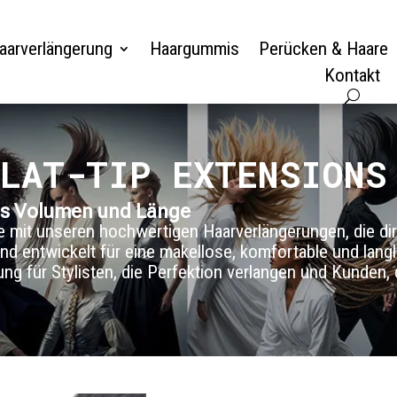
aarverlängerung
Haargummis
Perücken & Haare
Kontakt
LAT-TIP EXTENSIONS
ses Volumen und Länge
ke mit unseren hochwertigen Haarverlängerungen, die dir
nd entwickelt für eine makellose, komfortable und lan
ung für Stylisten, die Perfektion verlangen und Kunden,