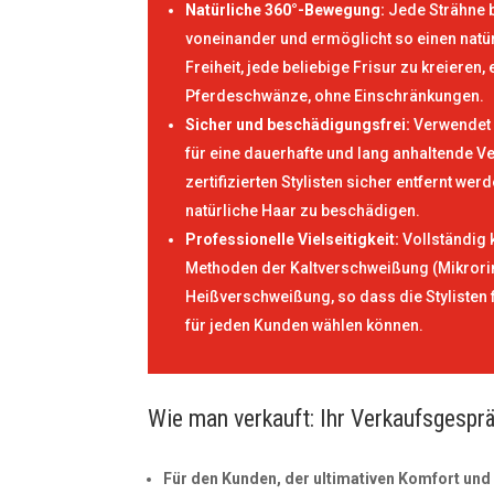
Natürliche 360°-Bewegung:
Jede Strähne 
voneinander und ermöglicht so einen natür
Freiheit, jede beliebige Frisur zu kreieren,
Pferdeschwänze, ohne Einschränkungen.
Sicher und beschädigungsfrei:
Verwendet 
für eine dauerhafte und lang anhaltende V
zertifizierten Stylisten sicher entfernt we
natürliche Haar zu beschädigen.
Professionelle Vielseitigkeit:
Vollständig 
Methoden der Kaltverschweißung (Mikrori
Heißverschweißung, so dass die Stylisten f
für jeden Kunden wählen können.
Wie man verkauft: Ihr Verkaufsgespr
Für den Kunden, der ultimativen Komfort und 