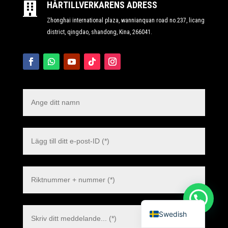
HÅRTILLVERKARENS ADRESS

Zhonghai international plaza, wannianquan road no.237, licang
Polish
district, qingdao, shandong, Kina, 266041.
Danish
Dutch
Italian
Korean
Japanese
German
Spanish
French
Russian
English
Swedish