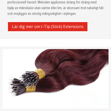
professionell favorit. Metoden appliceras sträng för sträng med
hjälp av mikrokulor utan värme eller lim, är skonsam mot naturligt hår
och möjliggör en otrolig mångsidighet i stylingen.
Lär dig mer om I-Tip (Stick) Extensions