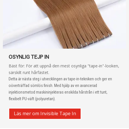
OSYNLIG TEJP IN
Bäst för: För att uppnå den mest osynliga "tape-in"-looken,
särskilt runt hårfästet.
Detta är nästa steg i utvecklingen av tape-in-tekniken och ger en
oöverträffad sömlös finish. Med hjälp av en avancerad
injektionsmetod maskininjekteras enskilda hårstrån i ett tunt,
flexibelt PU-väft (polyuretan).
Läs mer om Invisible Tape In