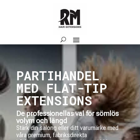
PARTIHANDEL
MED FLAT-TIP
EXTENSIONS
De professionellas val för sömlös
volym och längd
Stärk din salong eller ditt varumärke med
våra premium, fabriksdirekta