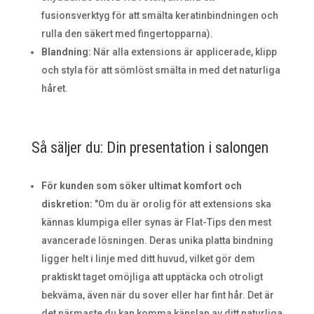
fusionsverktyg för att smälta keratinbindningen och
rulla den säkert med fingertopparna).
Blandning:
När alla extensions är applicerade, klipp
och styla för att sömlöst smälta in med det naturliga
håret.
Så säljer du: Din presentation i salongen
För kunden som söker ultimat komfort och
diskretion:
"Om du är orolig för att extensions ska
kännas klumpiga eller synas är Flat-Tips den mest
avancerade lösningen. Deras unika platta bindning
ligger helt i linje med ditt huvud, vilket gör dem
praktiskt taget omöjliga att upptäcka och otroligt
bekväma, även när du sover eller har fint hår. Det är
det närmaste du kan komma känslan av ditt naturliga