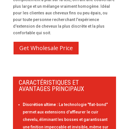
plus large et un mélange vraiment homogène. Idéal
pour les clientes aux cheveux fins ou peu épais, ou
pour toute personne recherchant l'expérience
d'extension de cheveux la plus discrète et la plus
confortable qui soit.
Get Wholesale Price
CARACTÉRISTIQUES ET
AVANTAGES PRINCIPAUX
Discrétion ultime :
La technologie "flat-bond"
permet aux extensions d'affleurer le cuir
chevelu, éliminant les bosses et garantissant
une finition impeccable et invisible, même sur