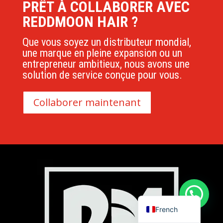
PRÊT À COLLABORER AVEC
REDDMOON HAIR ?
Polish
Que vous soyez un distributeur mondial,
Danish
une marque en pleine expansion ou un
Swedish
entrepreneur ambitieux, nous avons une
solution de service conçue pour vous.
Dutch
Italian
Collaborer maintenant
Korean
Japanese
German
Spanish
Russian
English
French