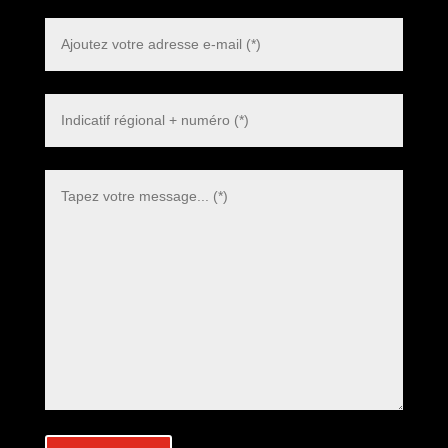
Polish
Danish
Swedish
Dutch
Italian
Korean
Japanese