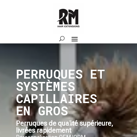
PERRUQUES ET
SYSTÈMES
CAPILLAIRES
EN GROS
Perruques de qualité supérieure,
livrées rapidement