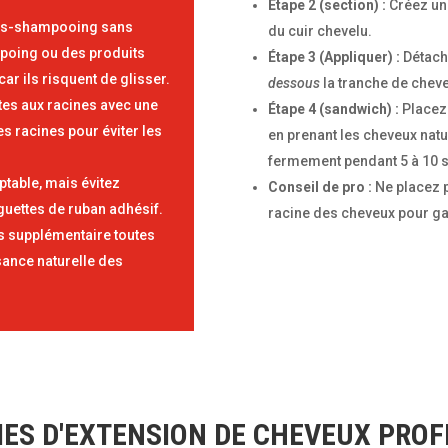
Étape 2 (section) :
Créez une
rès-shampooing sans
du cuir chevelu.
mpoing ou des produits
Étape 3 (Appliquer) :
Détache
ar ils risquent de glisser.
dessous
la tranche de chev
es aux racines avec une
Étape 4 (sandwich) :
Placez 
s racines pour éviter les
en prenant les cheveux nat
fermement pendant 5 à 10 s
ptable, mais évitez
Conseil de pro :
Ne placez p
nguettes de ruban adhésif.
racine des cheveux pour garan
s supplémentaire toutes
sance naturelle des
ES D'EXTENSION DE CHEVEUX PRO