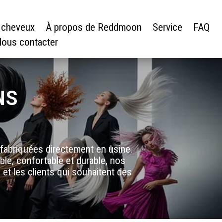
 cheveux
À propos de Reddmoon
Service
FAQ
ous contacter
NS
fabriquées directement en usine.
e, confortable et durable, nos
n et les clients qui souhaitent des