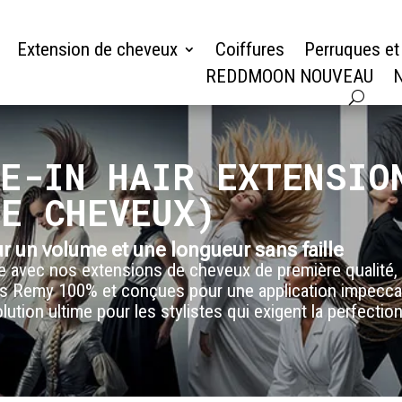
Extension de cheveux
Coiffures
Perruques et
REDDMOON NOUVEAU
N
PE-IN HAIR EXTENSIO
DE CHEVEUX)
r un volume et une longueur sans faille
 avec nos extensions de cheveux de première qualité, 
s Remy 100% et conçues pour une application impeccabl
olution ultime pour les stylistes qui exigent la perfectio