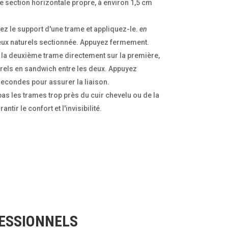
 section horizontale propre, à environ 1,5 cm
z le support d'une trame et appliquez-le.
en
eux naturels sectionnée. Appuyez fermement.
la deuxième trame directement sur la première,
urels en sandwich entre les deux. Appuyez
econdes pour assurer la liaison.
as les trames trop près du cuir chevelu ou de la
tir le confort et l'invisibilité.
FESSIONNELS