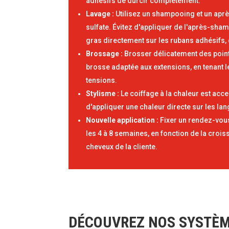
adhésifs de durcir complètement.
Lavage :
Utilisez un shampooing et un ap
sulfate. Évitez d'appliquer de l'après-sha
gras directement sur les rubans adhésifs, c
Brossage :
Brosser délicatement des point
brosse adaptée aux extensions, en tenant le
tensions.
Stylisme :
Le coiffage à la chaleur est acce
d'appliquer une chaleur directe sur les la
Nouvelle application :
Fixer un rendez-vou
les 4 à 8 semaines, en fonction de la crois
cheveux de la cliente.
DÉCOUVREZ NOS SYSTÈM