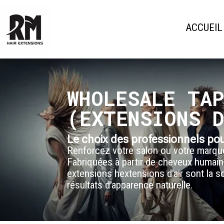
ACCUEIL
WHOLESALE TA
(EXTENSIONS 
Le choix des professionnels pou
Renforcez votre salon ou votre marque
Fabriquées à partir de cheveux humain
extensions h
extensions d'air
sont la s
résultats d'apparence naturelle.