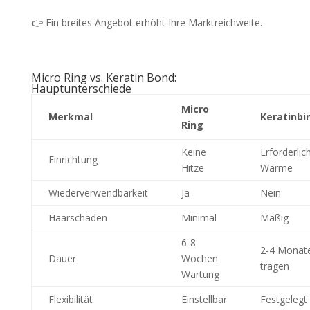
👉 Ein breites Angebot erhöht Ihre Marktreichweite.
Micro Ring vs. Keratin Bond:
Hauptunterschiede
Micro
Merkmal
Keratinbi
Ring
Keine
Erforderlic
Einrichtung
Hitze
Wärme
Wiederverwendbarkeit
Ja
Nein
Haarschäden
Minimal
Mäßig
6-8
2-4 Monat
Dauer
Wochen
tragen
Wartung
Flexibilität
Einstellbar
Festgelegt