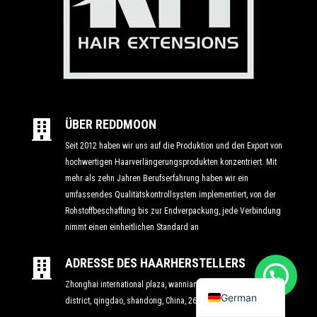
Polish
Danish
Swedish
Dutch
ÜBER REDDMOON

Italian
Seit 2012 haben wir uns auf die Produktion und den Export von
Korean
hochwertigen Haarverlängerungsprodukten konzentriert. Mit
mehr als zehn Jahren Berufserfahrung haben wir ein
Japanese
umfassendes Qualitätskontrollsystem implementiert, von der
Spanish
Rohstoffbeschaffung bis zur Endverpackung, jede Verbindung
French
nimmt einen einheitlichen Standard an
Russian
ADRESSE DES HAARHERSTELLERS

English
Zhonghai international plaza, wannianquan road no.237, licang
German
district, qingdao, shandong, China, 266041.